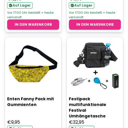
Auf Lager
Auf Lager
Vor 17:00 Uhr bestellt = heute
Vor 17:00 Uhr bestellt = heute
versandt
versandt
IN DEN WARENKORB
IN DEN WARENKORB
Enten Fanny Pack mit
Festipack
Gummienten
multifunktionale
Festival
Umhängetasche
€
9,95
€
32,95