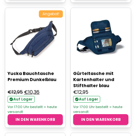
Angebot!
Yucka Bauchtasche
Gürteltasche mit
Premium Dunkelblau
Kartenhalter und
Stifthalter blau
Ursprünglicher
Aktueller
€
12,95
€
10,36
€
12,95
Preis
Preis
Auf Lager
Auf Lager
war:
ist:
Vor 17:00 Uhr bestellt = heute
Vor 17:00 Uhr bestellt = heute
versandt
versandt
€12,95
€10,36.
IN DEN WARENKORB
IN DEN WARENKORB