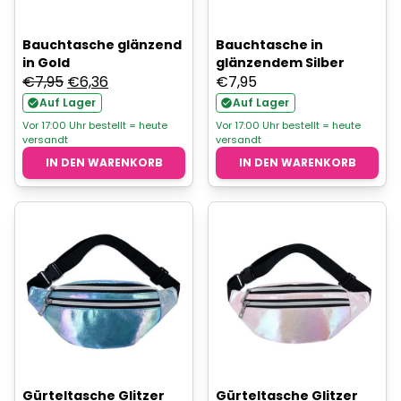
Bauchtasche glänzend
Bauchtasche in
in Gold
glänzendem Silber
Ursprünglicher
Aktueller
€
7,95
€
6,36
€
7,95
Preis
Preis
Auf Lager
Auf Lager
war:
ist:
Vor 17:00 Uhr bestellt = heute
Vor 17:00 Uhr bestellt = heute
versandt
versandt
€7,95
€6,36.
IN DEN WARENKORB
IN DEN WARENKORB
Gürteltasche Glitzer
Gürteltasche Glitzer