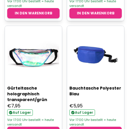
war:
ist:
Vor 17:00 Uhr bestellt = heute
Vor 17:00 Uhr bestellt = heute
versandt
versandt
€9,95
€7,96.
IN DEN WARENKORB
IN DEN WARENKORB
Gürteltasche
Bauchtasche Polyester
holographisch
Blau
transparent/grün
€
7,95
€
5,95
Auf Lager
Auf Lager
Vor 17:00 Uhr bestellt = heute
Vor 17:00 Uhr bestellt = heute
versandt
versandt