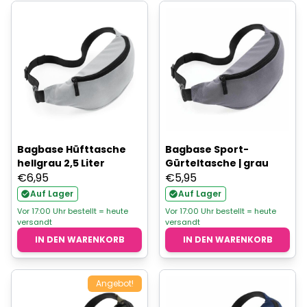
Bagbase Hüfttasche
Bagbase Sport-
hellgrau 2,5 Liter
Gürteltasche | grau
€
6,95
€
5,95
Auf Lager
Auf Lager
Vor 17:00 Uhr bestellt = heute
Vor 17:00 Uhr bestellt = heute
versandt
versandt
IN DEN WARENKORB
IN DEN WARENKORB
Angebot!