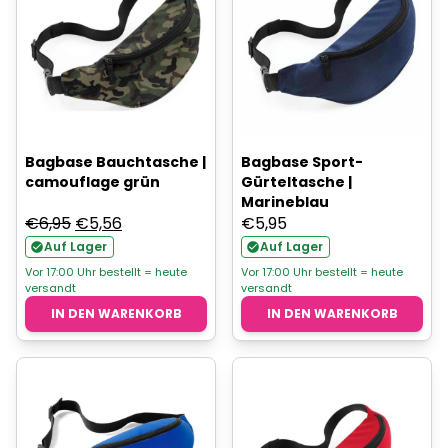
Bagbase Bauchtasche |
Bagbase Sport-
camouflage grün
Gürteltasche |
Marineblau
Ursprünglicher
Aktueller
€
6,95
€
5,56
€
5,95
Preis
Preis
Auf Lager
Auf Lager
war:
ist:
Vor 17:00 Uhr bestellt = heute
Vor 17:00 Uhr bestellt = heute
versandt
versandt
€6,95
€5,56.
IN DEN WARENKORB
IN DEN WARENKORB