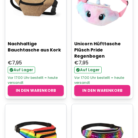
Nachhaltige
Unicorn Hüfttasche
Bauchtasche aus Kork
Plüsch Pride
Regenbogen
€
7,95
€
7,95
Auf Lager
Auf Lager
Vor 17:00 Uhr bestellt = heute
Vor 17:00 Uhr bestellt = heute
versandt
versandt
IN DEN WARENKORB
IN DEN WARENKORB