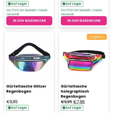
Auf Lager
Auf Lager
Vor 17:00 Uhr bestellt = heute
Vor 17:00 Uhr bestellt = heute
versandt
versandt
IN DEN WARENKORB
IN DEN WARENKORB
Angebot!
Gürteltasche Glitzer
Gürteltasche
Regenbogen
holographisch
Regenbogen
Ursprünglicher
Aktueller
€
9,95
€
9,95
€
7,96
Preis
Preis
Auf Lager
Auf Lager