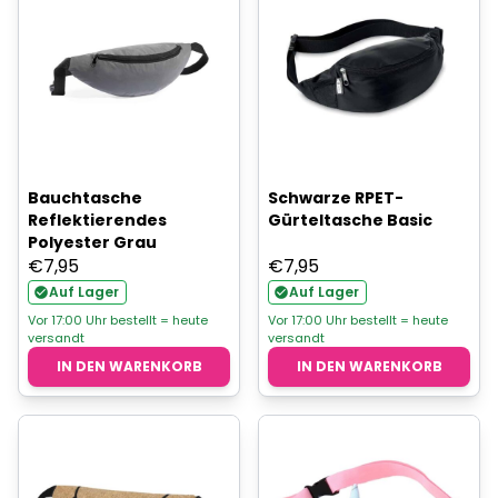
Bauchtasche
Schwarze RPET-
Reflektierendes
Gürteltasche Basic
Polyester Grau
€
7,95
€
7,95
Auf Lager
Auf Lager
Vor 17:00 Uhr bestellt = heute
Vor 17:00 Uhr bestellt = heute
versandt
versandt
IN DEN WARENKORB
IN DEN WARENKORB