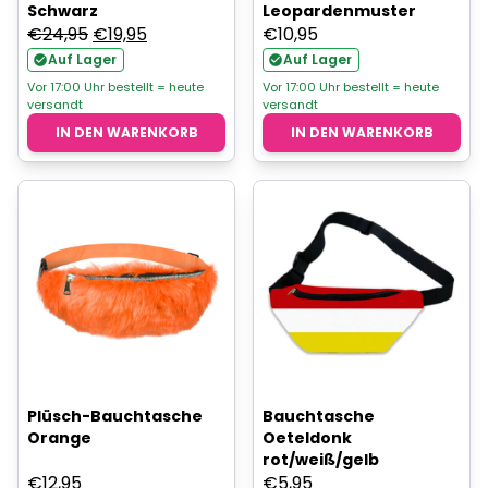
Schwarz
Leopardenmuster
Ursprünglicher
Aktueller
€
24,95
€
19,95
€
10,95
Preis
Preis
Auf Lager
Auf Lager
war:
ist:
Vor 17:00 Uhr bestellt = heute
Vor 17:00 Uhr bestellt = heute
versandt
versandt
€24,95
€19,95.
IN DEN WARENKORB
IN DEN WARENKORB
Plüsch-Bauchtasche
Bauchtasche
Orange
Oeteldonk
rot/weiß/gelb
€
12,95
€
5,95