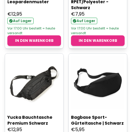
Leopardenmuster
RPET/Polyester -
Schwarz
€
12,95
€
7,95
Auf Lager
Auf Lager
Vor 17:00 Uhr bestellt = heute
Vor 17:00 Uhr bestellt = heute
versandt
versandt
IN DEN WARENKORB
IN DEN WARENKORB
Yucka Bauchtasche
Bagbase Sport-
Premium Schwarz
Gürteltasche | Schwarz
€
12,95
€
5,95