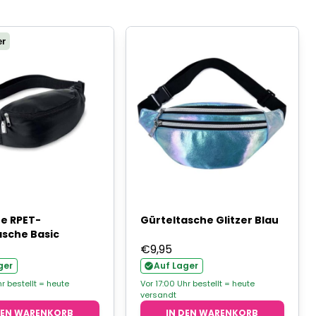
er
e RPET-
Gürteltasche Glitzer Blau
asche Basic
€
9,95
ger
Auf Lager
hr bestellt = heute
Vor 17:00 Uhr bestellt = heute
versandt
DEN WARENKORB
IN DEN WARENKORB