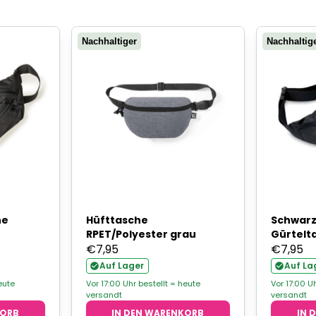
Nachhaltiger
Nachhaltig
he
Hüfttasche
Schwarz
RPET/Polyester grau
Gürtelt
€
7,95
€
7,95
Auf Lager
Auf La
eute
Vor 17:00 Uhr bestellt = heute
Vor 17:00 U
versandt
versandt
KORB
IN DEN WARENKORB
IN 