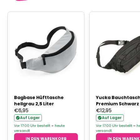
Bagbase Hüfttasche
Yucka Bauchtasc
hellgrau 2,5 Liter
Premium Schwarz
€
6,95
€
12,95
Auf Lager
Auf Lager
Vor 17:00 Uhr bestellt = heute
Vor 17:00 Uhr bestellt = h
versandt
versandt
IN DEN WARENKORB
IN DEN WAREN