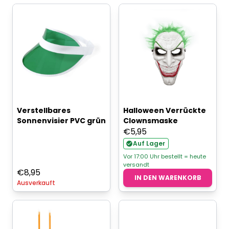
Verstellbares
Halloween Verrückte
Sonnenvisier PVC grün
Clownsmaske
€
5,95
Auf Lager
Vor 17:00 Uhr bestellt = heute
versandt
€
8,95
IN DEN WARENKORB
Ausverkauft