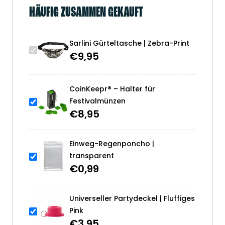
HÄUFIG ZUSAMMEN GEKAUFT
Sarlini Gürteltasche | Zebra-Print
€
9,95
CoinKeepr® – Halter für
Festivalmünzen
€
8,95
Einweg-Regenponcho |
transparent
€
0,99
Universeller Partydeckel | Fluffiges
Pink
€
3,95