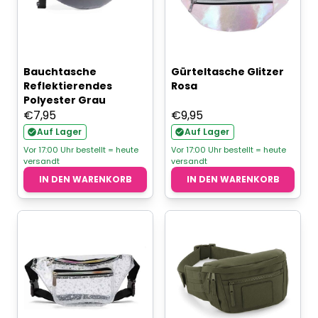
Bauchtasche
Gürteltasche Glitzer
Reflektierendes
Rosa
Polyester Grau
€
7,95
€
9,95
Auf Lager
Auf Lager
Vor 17:00 Uhr bestellt = heute
Vor 17:00 Uhr bestellt = heute
versandt
versandt
IN DEN WARENKORB
IN DEN WARENKORB