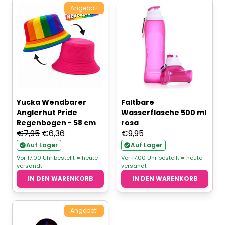
Angebot!
Yucka Wendbarer
Faltbare
Anglerhut Pride
Wasserflasche 500 ml
Regenbogen - 58 cm
rosa
Ursprünglicher
Aktueller
€
7,95
€
6,36
€
9,95
Preis
Preis
Auf Lager
Auf Lager
war:
ist:
Vor 17:00 Uhr bestellt = heute
Vor 17:00 Uhr bestellt = heute
versandt
versandt
€7,95
€6,36.
IN DEN WARENKORB
IN DEN WARENKORB
Angebot!