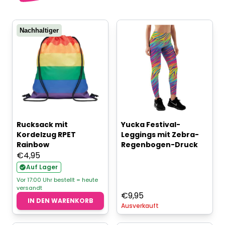
Nachhaltiger
Rucksack mit
Yucka Festival-
Kordelzug RPET
Leggings mit Zebra-
Rainbow
Regenbogen-Druck
€
4,95
Auf Lager
Vor 17:00 Uhr bestellt = heute
versandt
€
9,95
IN DEN WARENKORB
Ausverkauft