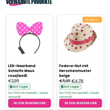
VERWANDTE PRODUKTE
Angebot!
LED-Haarband
Fedora-Hut mit
Schleife Maus
Herzchenmuster
rosa/weiß
beige
Ursprünglicher
Aktueller
€
2,95
€
5,95
€
4,76
Preis
Preis
Auf Lager
Auf Lager
war:
ist:
Vor 17:00 Uhr bestellt = heute
Vor 17:00 Uhr bestellt = heute
versandt
versandt
€5,95
€4,76.
IN DEN WARENKORB
IN DEN WARENKORB