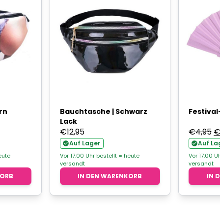
rn
Bauchtasche | Schwarz
Festival
Lack
U
€
12,95
€
4,95
P
Auf Lager
Auf La
w
eute
Vor 17:00 Uhr bestellt = heute
Vor 17:00 U
versandt
versandt
€
KORB
IN DEN WARENKORB
IN 