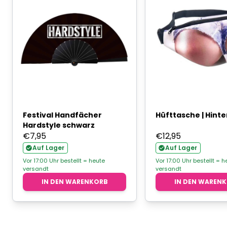
Festival Handfächer
Hüfttasche | Hinte
Hardstyle schwarz
€
7,95
€
12,95
Auf Lager
Auf Lager
Vor 17:00 Uhr bestellt = heute
Vor 17:00 Uhr bestellt = h
versandt
versandt
IN DEN WARENKORB
IN DEN WAREN