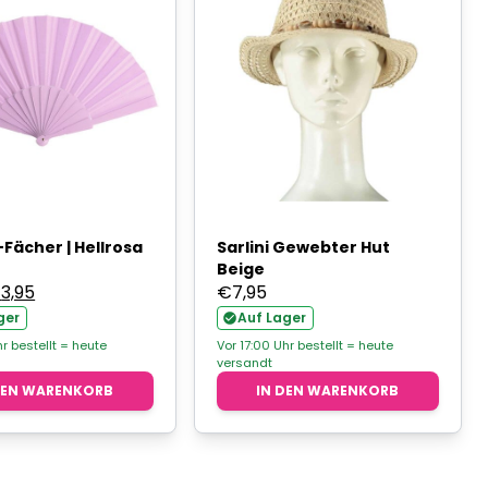
-Fächer | Hellrosa
Sarlini Gewebter Hut
Beige
rsprünglicher
Aktueller
€
3,95
€
7,95
reis
Preis
ger
Auf Lager
ar:
ist:
hr bestellt = heute
Vor 17:00 Uhr bestellt = heute
versandt
4,95
€3,95.
DEN WARENKORB
IN DEN WARENKORB