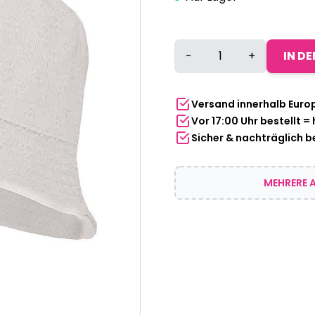
Sarlini
-
+
IN D
Fischerhütchen
weiß
Menge
Versand innerhalb Euro
Vor 17:00 Uhr bestellt =
Sicher & nachträglich 
MEHRERE A