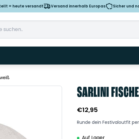
tellt = heute versandt
Versand innerhalb Europas
Sicher und n
 weiß
SARLINI FISCH
€
12,95
Runde dein Festivaloutfit pe
Auf Lager