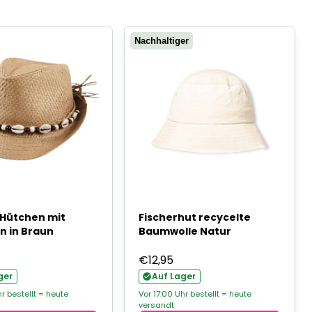
Nachhaltiger
Hütchen mit
Fischerhut recycelte
n in Braun
Baumwolle Natur
€
12,95
ger
Auf Lager
hr bestellt = heute
Vor 17:00 Uhr bestellt = heute
versandt