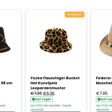
Angebot!
Yucka flauschiger Bucket
Fedora-
- 58 cm
Hat Kunstpelz
Muschel
Leopardenmuster
Ursprünglicher
Aktueller
€
7,95
€
6,36
€
7,95
Preis
Preis
Auf Lager
Auf La
war:
ist:
eute
Vor 17:00 Uhr bestellt = heute
Vor 17:00 U
versandt
versandt
€7,95
€6,36.