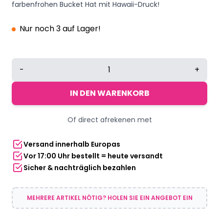
farbenfrohen Bucket Hat mit Hawaii-Druck!
Nur noch 3 auf Lager!
Fischerhut
-
+
Hawaii
58
IN DEN WARENKORB
cm
gelb
Of direct afrekenen met
Menge
Versand innerhalb Europas
Vor 17:00 Uhr bestellt = heute versandt
Sicher & nachträglich bezahlen
MEHRERE ARTIKEL NÖTIG? HOLEN SIE EIN ANGEBOT EIN