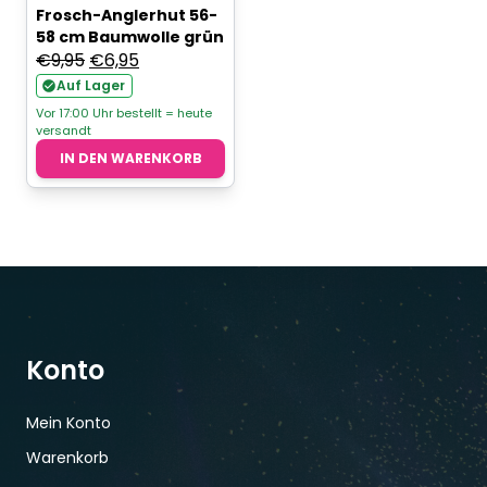
Frosch-Anglerhut 56-
58 cm Baumwolle grün
Ursprünglicher
Aktueller
€
9,95
€
6,95
Preis
Preis
Auf Lager
war:
ist:
Vor 17:00 Uhr bestellt = heute
versandt
€9,95
€6,95.
IN DEN WARENKORB
Konto
Mein Konto
Warenkorb