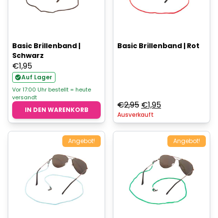
Basic Brillenband |
Basic Brillenband | Rot
Schwarz
€
1,95
Auf Lager
Vor 17:00 Uhr bestellt = heute
versandt
Ursprünglicher
Aktueller
€
2,95
€
1,95
IN DEN WARENKORB
Ausverkauft
Preis
Preis
war:
ist:
€2,95
€1,95.
Angebot!
Angebot!