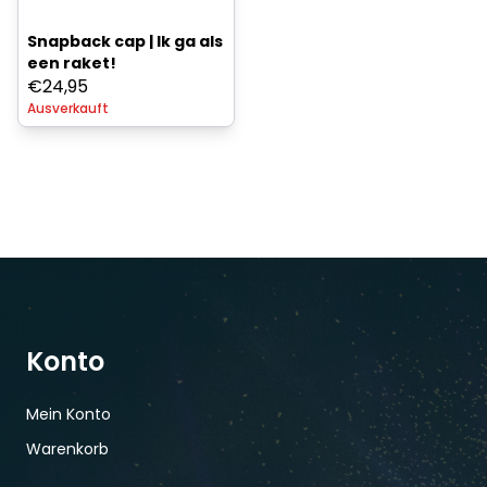
Snapback cap | Ik ga als
een raket!
€
24,95
Ausverkauft
Konto
Mein Konto
Warenkorb