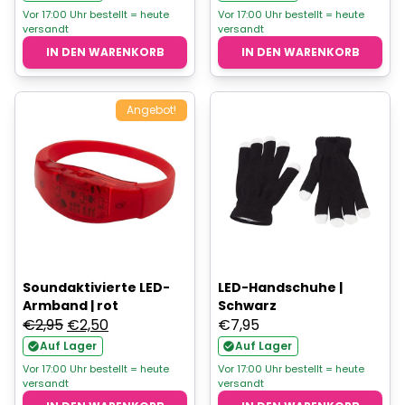
war:
ist:
war:
ist:
Vor 17:00 Uhr bestellt = heute
Vor 17:00 Uhr bestellt = heute
versandt
versandt
€2,95
€2,50.
€2,95
€2,50.
IN DEN WARENKORB
IN DEN WARENKORB
Angebot!
Soundaktivierte LED-
LED-Handschuhe |
Armband | rot
Schwarz
Ursprünglicher
Aktueller
€
2,95
€
2,50
€
7,95
Preis
Preis
Auf Lager
Auf Lager
war:
ist:
Vor 17:00 Uhr bestellt = heute
Vor 17:00 Uhr bestellt = heute
versandt
versandt
€2,95
€2,50.