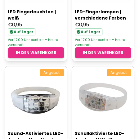
LED Fingerleuchten |
LED-Fingerlampen |
weiß
verschiedene Farben
€
0,95
€
0,95
Auf Lager
Auf Lager
Vor 17:00 Uhr bestellt = heute
Vor 17:00 Uhr bestellt = heute
versandt
versandt
IN DEN WARENKORB
IN DEN WARENKORB
Angebot!
Angebot!
Sound-Aktiviertes LED-
Schallaktivierte LED-