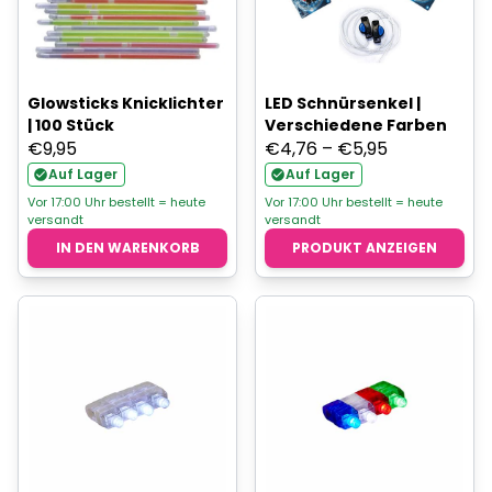
Glowsticks Knicklichter
LED Schnürsenkel |
| 100 Stück
Verschiedene Farben
Preisspanne
€
9,95
€
4,76
–
€
5,95
€4,76
Auf Lager
Auf Lager
bis
Vor 17:00 Uhr bestellt = heute
Vor 17:00 Uhr bestellt = heute
versandt
versandt
€5,95
IN DEN WARENKORB
PRODUKT ANZEIGEN