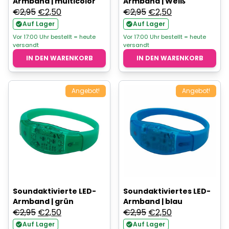
Armband | multicolor
Armband | Weiß
Ursprünglicher
Aktueller
Ursprünglicher
Aktueller
€
2,95
€
2,50
€
2,95
€
2,50
Preis
Preis
Preis
Preis
Auf Lager
Auf Lager
war:
ist:
war:
ist:
Vor 17:00 Uhr bestellt = heute
Vor 17:00 Uhr bestellt = heute
versandt
versandt
€2,95
€2,50.
€2,95
€2,50.
IN DEN WARENKORB
IN DEN WARENKORB
Angebot!
Angebot!
Soundaktivierte LED-
Soundaktiviertes LED-
Armband | grün
Armband | blau
Ursprünglicher
Aktueller
Ursprünglicher
Aktueller
€
2,95
€
2,50
€
2,95
€
2,50
Preis
Preis
Preis
Preis
Auf Lager
Auf Lager