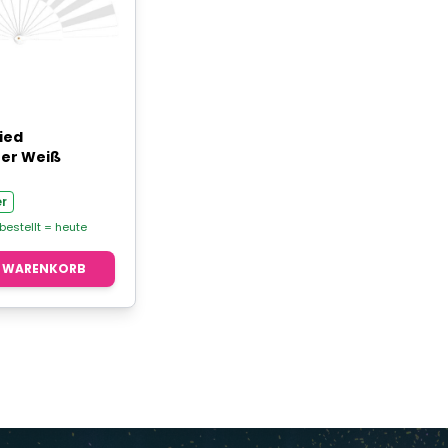
ied
er Weiß
r
 bestellt = heute
N WARENKORB