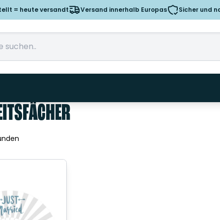
tellt = heute versandt
Versand innerhalb Europas
Sicher und n
ITSFÄCHER
unden