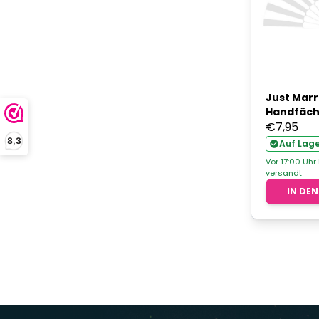
Just Marr
Handfäch
€
7,95
8,3
Auf Lage
Vor 17:00 Uhr
versandt
IN DE