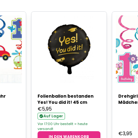
ahr
Folienballon bestanden
Drehgir
Yes! You did it! 45 cm
Mädche
€
5,95
Auf Lager
Vor 17:00 Uhr bestellt = heute
versandt
€
3,95
IN DEN WARENKORB