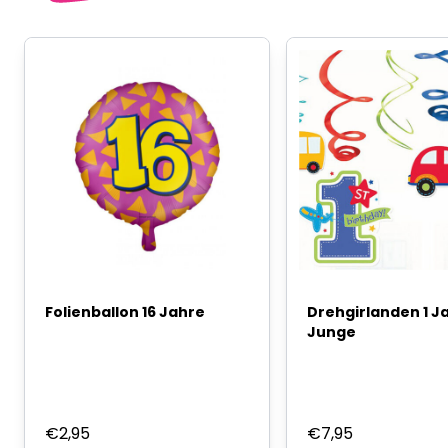
Folienballon 16 Jahre
Drehgirlanden 1 J
Junge
€
2,95
€
7,95