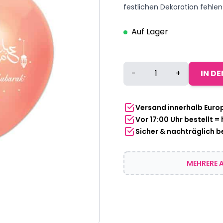
festlichen Dekoration fehlen
Auf Lager
Ballons
-
+
IN D
Eid
Mubarak
-
Versand innerhalb Euro
Zuckerfest
Vor 17:00 Uhr bestellt =
-
Sicher & nachträglich 
Opferfest
30
cm
MEHRERE A
6
Stück
Menge