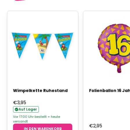
Wimpelkette Ruhestand
Folienballon 16 Ja
€
3,95
Auf Lager
Vor 17:00 Uhr bestellt = heute
versandt
€
2,95
IN DEN WARENKORB