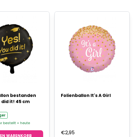
allon bestanden
Folienballon It's A Girl
 did it! 45 cm
ger
hr bestellt = heute
€
2,95
DEN WARENKORB