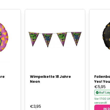
hre
Wimpelkette 18 Jahre
Folienb
Neon
Yes! You
€
5,95
Auf La
Vor 17:00 U
versandt
€
3,95
IN 