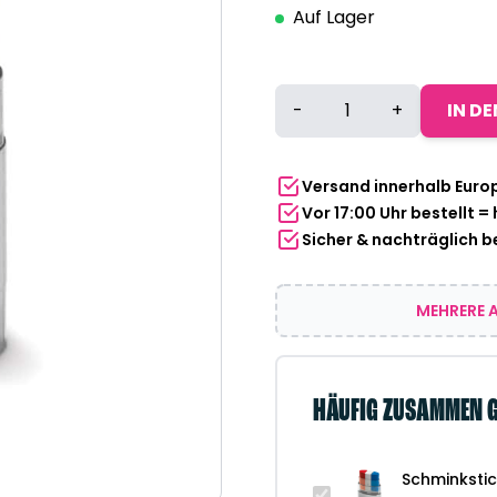
Auf Lager
Schminkstick
-
+
IN D
Nederland
rood-
wit-
Versand innerhalb Euro
blauw
Vor 17:00 Uhr bestellt =
Menge
Sicher & nachträglich 
MEHRERE A
HÄUFIG ZUSAMMEN 
Schminksti