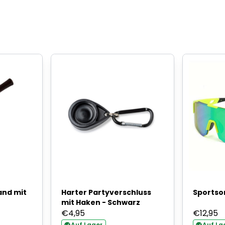
and mit
Harter Partyverschluss
Sportso
mit Haken - Schwarz
€
4,95
€
12,95
Auf Lager
Auf La