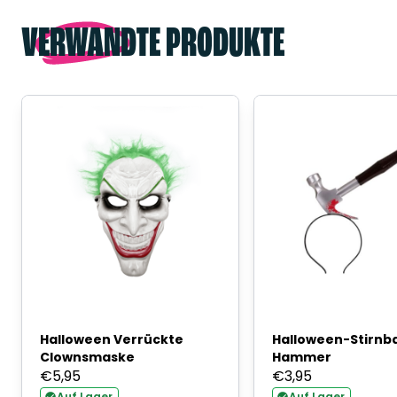
VERWANDTE PRODUKTE
Halloween Verrückte
Halloween-Stirnb
Clownsmaske
Hammer
€
5,95
€
3,95
Auf Lager
Auf Lager