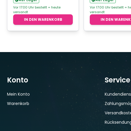
Vor 17:00 Uhr bestellt = heute
Vor 17:00 Uhr bestellt = h
versandt
versandt
IN DEN WARENKORB
IN DEN WAREN
Konto
Service
Mein Konto
Kundendiens
Warenkorb
Zahlungsmög
Versandkoste
Rücksendun