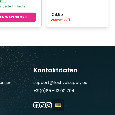
hr bestellt = heute
€
8,95
DEN WARENKORB
Ausverkauft
Kontaktdaten
support@festivalsupply.eu
gungen
+31(0)85 – 13 00 704