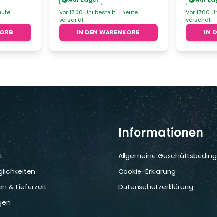
eute
Vor 17:00 Uhr bestellt = heute
Vor 17:00 U
versandt
versandt
KORB
IN DEN WARENKORB
IN 
Informationen
t
Allgemeine Geschäftsbedin
lichkeiten
Cookie-Erklärung
n & Lieferzeit
Datenschutzerklärung
gen