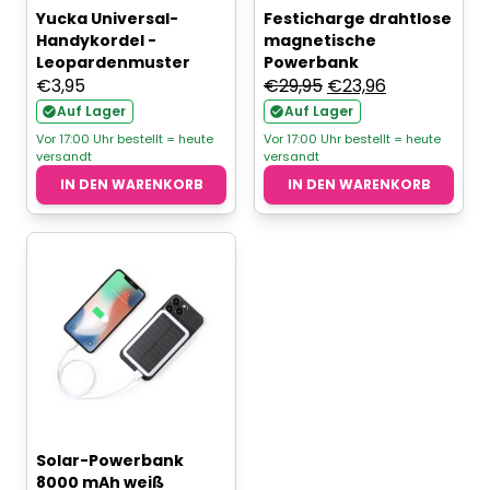
Yucka Universal-
Festicharge drahtlose
Handykordel -
magnetische
Leopardenmuster
Powerbank
Ursprünglicher
Aktueller
€
3,95
€
29,95
€
23,96
Preis
Preis
Auf Lager
Auf Lager
war:
ist:
Vor 17:00 Uhr bestellt = heute
Vor 17:00 Uhr bestellt = heute
versandt
versandt
€29,95
€23,96.
IN DEN WARENKORB
IN DEN WARENKORB
Solar-Powerbank
8000 mAh weiß