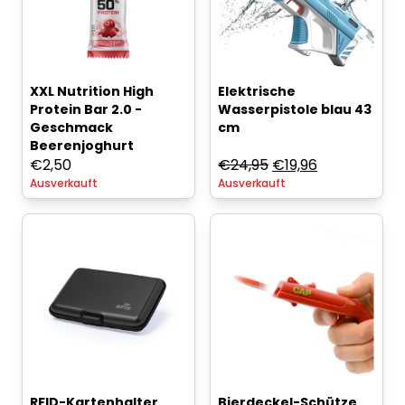
XXL Nutrition High
Elektrische
Protein Bar 2.0 -
Wasserpistole blau 43
Geschmack
cm
Beerenjoghurt
Ursprünglicher
Aktueller
€
2,50
€
24,95
€
19,96
Ausverkauft
Ausverkauft
Preis
Preis
war:
ist:
€24,95
€19,96.
RFID-Kartenhalter
Bierdeckel-Schütze