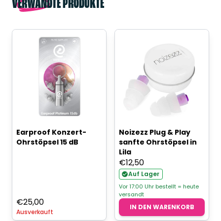
VERWANDTE PRODUKTE
Earproof Konzert-
Noizezz Plug & Play
Ohrstöpsel 15 dB
sanfte Ohrstöpsel in
Lila
€
12,50
Auf Lager
Vor 17:00 Uhr bestellt = heute
versandt
€
25,00
IN DEN WARENKORB
Ausverkauft