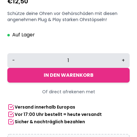
€
12,50
Schütze deine Ohren vor Gehörschäden mit diesen
angenehmen Plug & Play starken Ohrstöpseln!
Auf Lager
Noizezz
-
+
Plug
&
IN DEN WARENKORB
Play
starke
Of direct afrekenen met
Ohrstöpsel
orange
Versand innerhalb Europas
Menge
Vor 17:00 Uhr bestellt = heute versandt
Sicher & nachträglich bezahlen