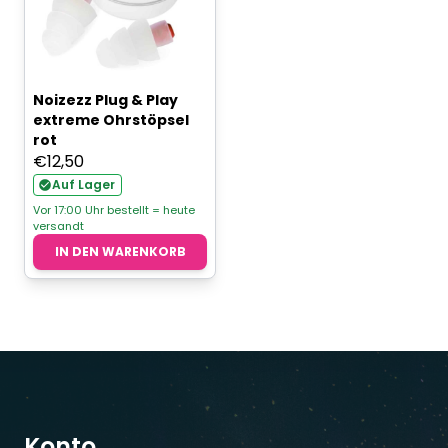
Noizezz Plug & Play
extreme Ohrstöpsel
rot
€
12,50
Auf Lager
Vor 17:00 Uhr bestellt = heute
versandt
IN DEN WARENKORB
Konto