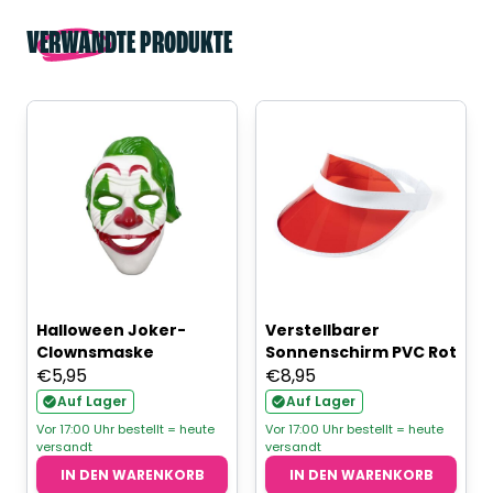
VERWANDTE PRODUKTE
Halloween Joker-
Verstellbarer
Clownsmaske
Sonnenschirm PVC Rot
€
5,95
€
8,95
Auf Lager
Auf Lager
Vor 17:00 Uhr bestellt = heute
Vor 17:00 Uhr bestellt = heute
versandt
versandt
IN DEN WARENKORB
IN DEN WARENKORB