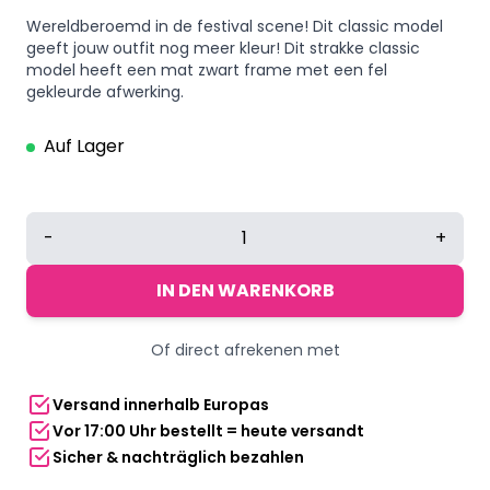
Wereldberoemd in de festival scene! Dit classic model
geeft jouw outfit nog meer kleur! Dit strakke classic
model heeft een mat zwart frame met een fel
gekleurde afwerking.
Auf Lager
Classic
-
+
colors
zonnebril
IN DEN WARENKORB
|
oranje-
Of direct afrekenen met
gele
spiegel
Versand innerhalb Europas
lenzen
Vor 17:00 Uhr bestellt = heute versandt
Menge
Sicher & nachträglich bezahlen