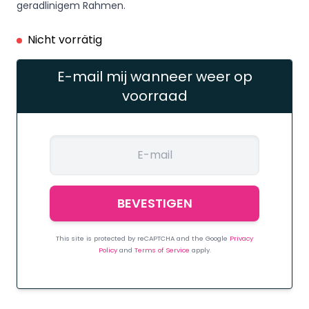
war:
ist:
geradlinigem Rahmen.
€6,95
€2,95.
Nicht vorrätig
E-mail mij wanneer weer op
voorraad
This site is protected by reCAPTCHA and the Google
Privacy
Policy
and
Terms of Service
apply.