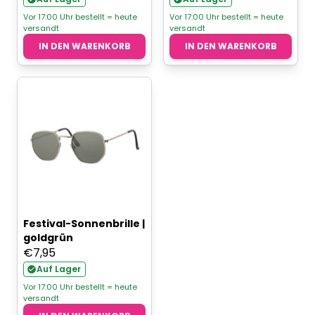
war:
ist:
Vor 17:00 Uhr bestellt = heute
Vor 17:00 Uhr bestellt = heute
versandt
versandt
€14,95
€12,95.
IN DEN WARENKORB
IN DEN WARENKORB
Festival-Sonnenbrille |
goldgrün
€
7,95
Auf Lager
Vor 17:00 Uhr bestellt = heute
versandt