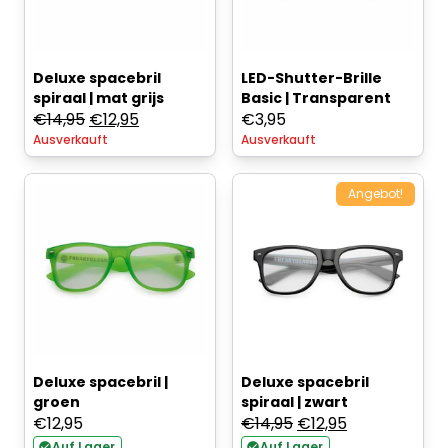
Deluxe spacebril
LED-Shutter-Brille
spiraal | mat grijs
Basic | Transparent
Ursprünglicher
Aktueller
€
14,95
€
12,95
€
3,95
Ausverkauft
Preis
Preis
Ausverkauft
war:
ist:
€14,95
€12,95.
Angebot!
Deluxe spacebril |
Deluxe spacebril
groen
spiraal | zwart
Ursprünglicher
Aktueller
€
12,95
€
14,95
€
12,95
Preis
Preis
Auf Lager
Auf Lager