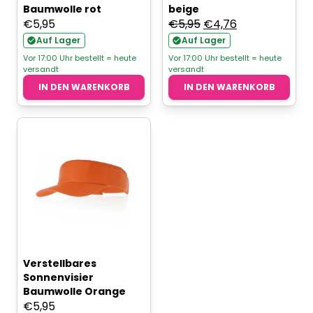
Baumwolle rot
beige
Ursprünglicher
Aktueller
€
5,95
€
5,95
€
4,76
Preis
Preis
Auf Lager
Auf Lager
war:
ist:
Vor 17:00 Uhr bestellt = heute
Vor 17:00 Uhr bestellt = heute
versandt
versandt
€5,95
€4,76.
IN DEN WARENKORB
IN DEN WARENKORB
Verstellbares
Sonnenvisier
Baumwolle Orange
€
5,95