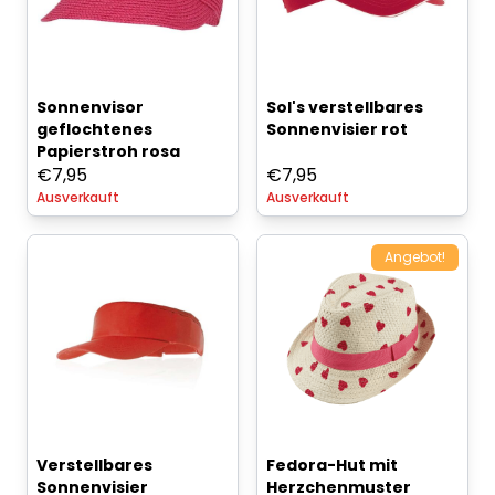
Sonnenvisor
Sol's verstellbares
geflochtenes
Sonnenvisier rot
Papierstroh rosa
€
7,95
€
7,95
Ausverkauft
Ausverkauft
Angebot!
Verstellbares
Fedora-Hut mit
Sonnenvisier
Herzchenmuster