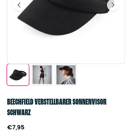
BEECHFIELD VERSTELLBARER SONNENVISOR
SCHWARZ
€
7,95