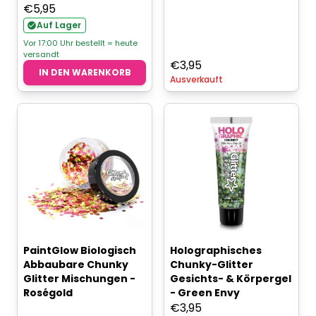
€
5,95
Auf Lager
Vor 17:00 Uhr bestellt = heute
versandt
€
3,95
IN DEN WARENKORB
Ausverkauft
PaintGlow Biologisch
Holographisches
Abbaubare Chunky
Chunky-Glitter
Glitter Mischungen -
Gesichts- & Körpergel
Roségold
- Green Envy
€
3,95