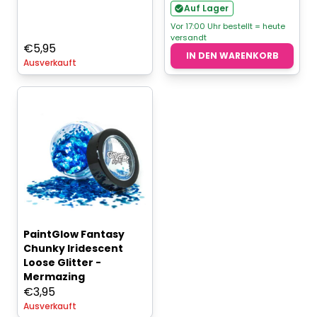
Auf Lager
Vor 17:00 Uhr bestellt = heute
versandt
€
5,95
IN DEN WARENKORB
Ausverkauft
PaintGlow Fantasy
Chunky Iridescent
Loose Glitter -
Mermazing
€
3,95
Ausverkauft