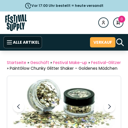
Vor 17:00 Uhr bestellt = heute versandt
0
ALLE ARTIKEL
VERKAUF
Startseite
»
Geschäft
»
Festival Make-up
»
Festival-Glitzer
»
PaintGlow Chunky Glitter Shaker – Goldenes Mädchen