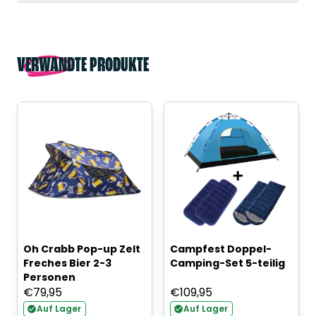
VERWANDTE PRODUKTE
Oh Crabb Pop-up Zelt
Campfest Doppel-
Freches Bier 2-3
Camping-Set 5-teilig
Personen
€
79,95
€
109,95
Auf Lager
Auf Lager