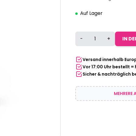
Auf Lager
Schlüsselanhänger
-
+
IN D
mit
Handyhalterung
aus
Versand innerhalb Euro
Bambus
Vor 17:00 Uhr bestellt =
Menge
Sicher & nachträglich 
MEHRERE A