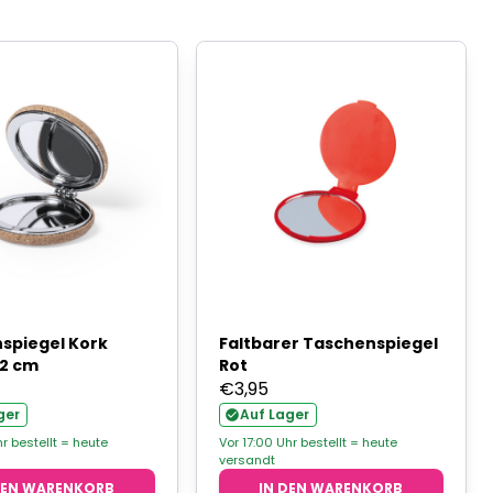
spiegel Kork
Faltbarer Taschenspiegel
,2 cm
Rot
€
3,95
ger
Auf Lager
hr bestellt = heute
Vor 17:00 Uhr bestellt = heute
versandt
DEN WARENKORB
IN DEN WARENKORB