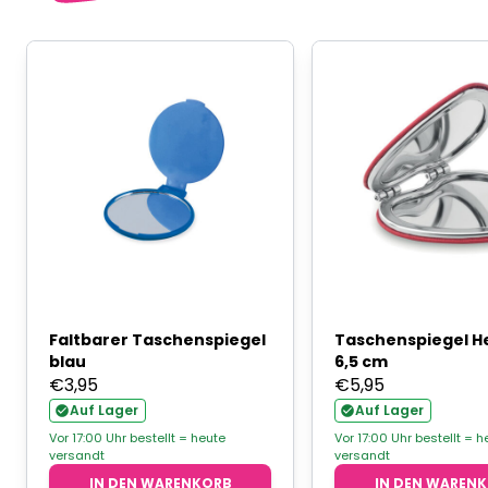
Faltbarer Taschenspiegel
Taschenspiegel He
blau
6,5 cm
€
3,95
€
5,95
Auf Lager
Auf Lager
Vor 17:00 Uhr bestellt = heute
Vor 17:00 Uhr bestellt = h
versandt
versandt
IN DEN WARENKORB
IN DEN WAREN