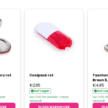
rz rot
Coolpack rot
Taschen
Braun 6
€
2,95
€
4,95
Auf Lager
Auf La
eute
Vor 17:00 Uhr bestellt = heute
Vor 17:00 U
versandt
versandt
KORB
IN DEN WARENKORB
IN 