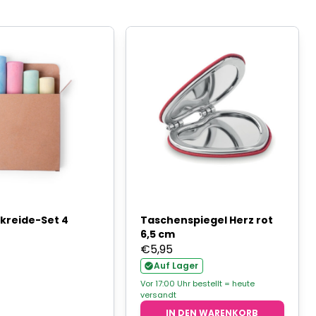
kreide-Set 4
Taschenspiegel Herz rot
6,5 cm
€
5,95
Auf Lager
Vor 17:00 Uhr bestellt = heute
versandt
IN DEN WARENKORB