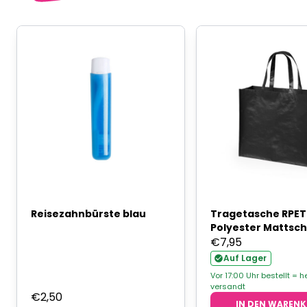
Reisezahnbürste blau
Tragetasche RPET
Polyester Mattsc
€
7,95
Auf Lager
Vor 17:00 Uhr bestellt = h
versandt
€
2,50
IN DEN WAREN