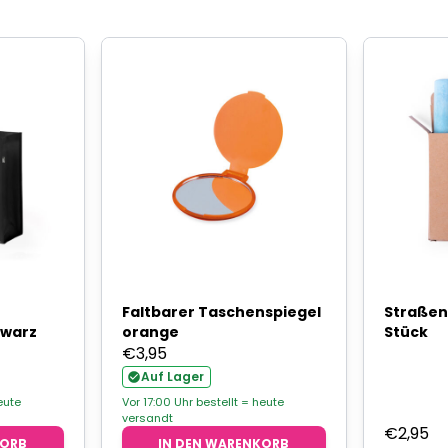
Faltbarer Taschenspiegel
Straßen
hwarz
orange
Stück
€
3,95
Auf Lager
eute
Vor 17:00 Uhr bestellt = heute
versandt
€
2,95
KORB
IN DEN WARENKORB