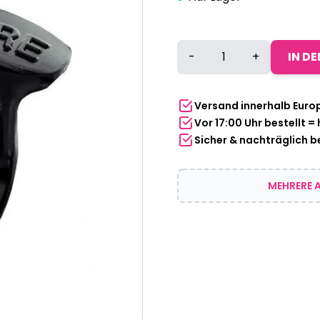
Flaschenöffner
-
+
IN D
Wand
Schwarz
Menge
Versand innerhalb Euro
Vor 17:00 Uhr bestellt =
Sicher & nachträglich 
MEHRERE A