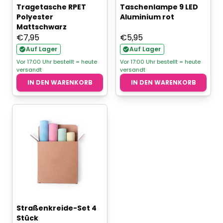
Tragetasche RPET
Taschenlampe 9 LED
Polyester
Aluminium rot
Mattschwarz
€
7,95
€
5,95
Auf Lager
Auf Lager
Vor 17:00 Uhr bestellt = heute
Vor 17:00 Uhr bestellt = heute
versandt
versandt
IN DEN WARENKORB
IN DEN WARENKORB
Straßenkreide-Set 4
Stück