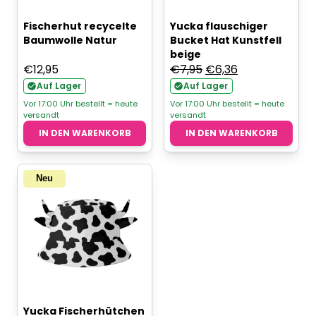
Fischerhut recycelte
Yucka flauschiger
Baumwolle Natur
Bucket Hat Kunstfell
beige
Ursprünglicher
Aktueller
€
12,95
€
7,95
€
6,36
Preis
Preis
Auf Lager
Auf Lager
war:
ist:
Vor 17:00 Uhr bestellt = heute
Vor 17:00 Uhr bestellt = heute
versandt
versandt
€7,95
€6,36.
IN DEN WARENKORB
IN DEN WARENKORB
Neu
Yucka Fischerhütchen