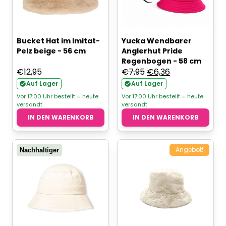
Bucket Hat im Imitat-
Yucka Wendbarer
Pelz beige - 56 cm
Anglerhut Pride
Regenbogen - 58 cm
Ursprünglicher
Aktueller
€
12,95
€
7,95
€
6,36
Preis
Preis
Auf Lager
Auf Lager
war:
ist:
Vor 17:00 Uhr bestellt = heute
Vor 17:00 Uhr bestellt = heute
versandt
versandt
€7,95
€6,36.
IN DEN WARENKORB
IN DEN WARENKORB
Angebot!
Nachhaltiger